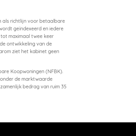
ls richtlijn voor betaalbare
wordt geïndexeerd en iedere
 tot maximaal twee keer
t de ontwikkeling van de
arom ziet het kabinet geen
albare Koopwoningen (NFBK).
n onder de marktwaarde
ezamenlijk bedrag van ruim 35