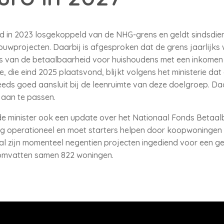
in 2023 losgekoppeld van de NHG-grens en geldt sindsdien a
wprojecten. Daarbij is afgesproken dat de grens jaarlijks 
asis van de betaalbaarheid voor huishoudens met een inkomen
e, die eind 2025 plaatsvond, blijkt volgens het ministerie da
eds goed aansluit bij de leenruimte van deze doelgroep. Da
 aan te passen.
 de minister ook een update over het Nationaal Fonds Beta
dig operationeel en moet starters helpen door koopwoninge
al zijn momenteel negentien projecten ingediend voor een g
 omvatten samen 822 woningen.