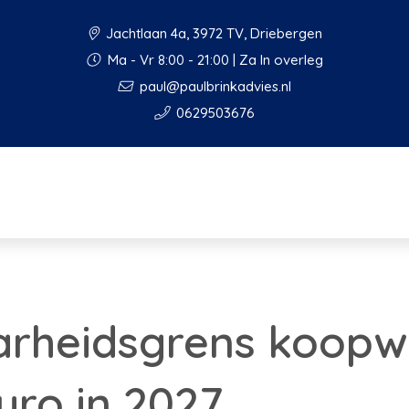
Jachtlaan 4a, 3972 TV, Driebergen
Ma - Vr 8:00 - 21:00 | Za In overleg
paul@paulbrinkadvies.nl
0629503676
arheidsgrens koopw
uro in 2027