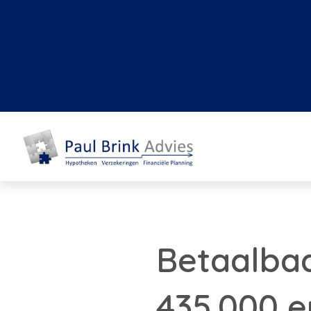
Betaalba
435.000 e