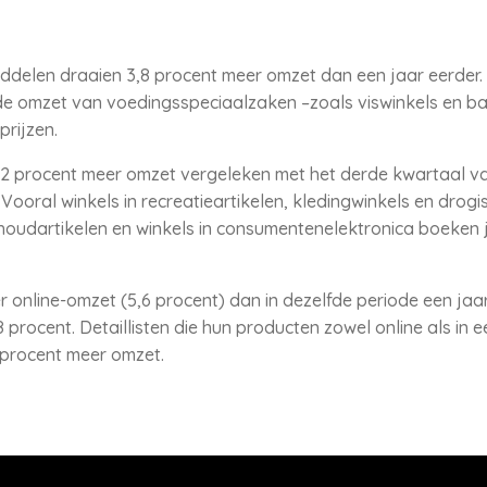
iddelen draaien 3,8 procent meer omzet dan een jaar eerder
jl de omzet van voedingsspeciaalzaken –zoals viswinkels en b
 prijzen.
2 procent meer omzet vergeleken met het derde kwartaal van
Vooral winkels in recreatieartikelen, kledingwinkels en drogi
shoudartikelen en winkels in consumentenelektronica boeken j
nline-omzet (5,6 procent) dan in dezelfde periode een jaar e
,8 procent. Detaillisten die hun producten zowel online als in
4 procent meer omzet.