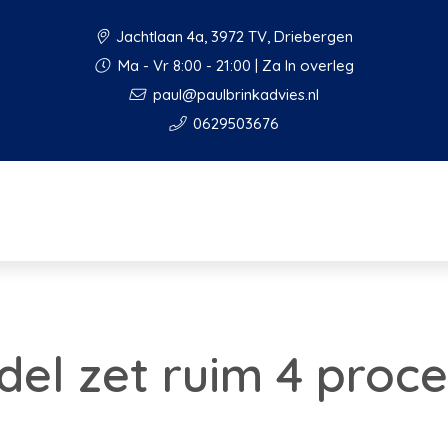
Jachtlaan 4a, 3972 TV, Driebergen
Ma - Vr 8:00 - 21:00 | Za In overleg
paul@paulbrinkadvies.nl
0629503676
del zet ruim 4 proc