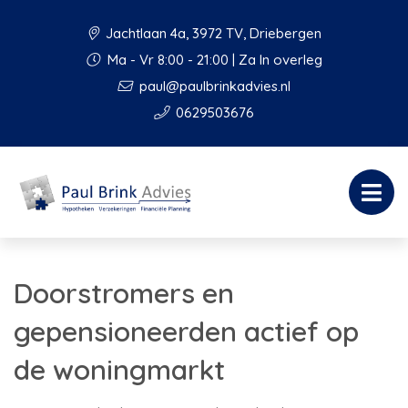
Jachtlaan 4a, 3972 TV, Driebergen
Ma - Vr 8:00 - 21:00 | Za In overleg
paul@paulbrinkadvies.nl
0629503676
Doorstromers en
gepensioneerden actief op
de woningmarkt