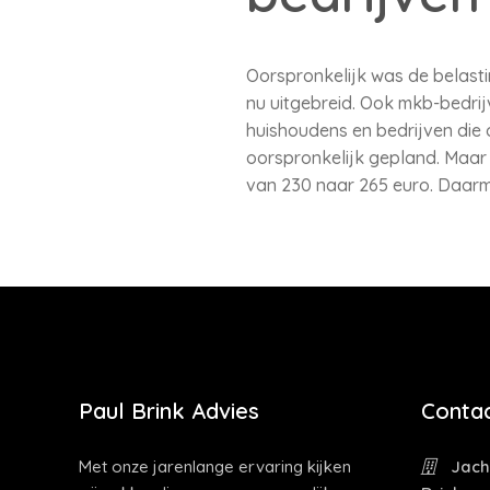
Oorspronkelijk was de belast
nu uitgebreid. Ook mkb-bedrij
huishoudens en bedrijven die o
oorspronkelijk gepland. Maar
van 230 naar 265 euro. Daarm
Paul Brink Advies
Contac
Met onze jarenlange ervaring kijken
Jacht