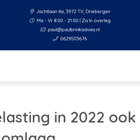
Jachtlaan 4a, 3972 TV, Driebergen
Ma - Vr 8:00 - 21:00 | Za In overleg
paul@paulbrinkadvies.nl
0629503676
lasting in 2022 ook
n omlaag