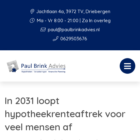
Jachtlaan 4a, 3972 TV, Driebergen
Ma - Vr 8:00 - 21:00 | Za In overleg
paul@paulbrinkadvies.nl
0629503676
In 2031 loopt
hypotheekrenteaftrek voor
veel mensen af