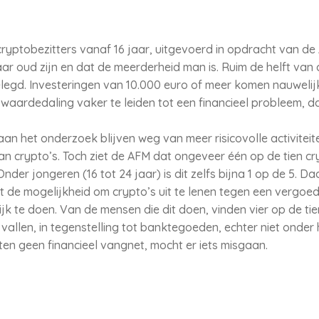
ryptobezitters vanaf 16 jaar, uitgevoerd in opdracht van de 
aar oud zijn en dat de meerderheid man is. Ruim de helft van 
legd. Investeringen van 10.000 euro of meer komen nauwelijks
e waardedaling vaker te leiden tot een financieel probleem, d
an het onderzoek blijven weg van meer risicovolle activitei
van crypto’s. Toch ziet de AFM dat ongeveer één op de tien c
der jongeren (16 tot 24 jaar) is dit zelfs bijna 1 op de 5. Da
 de mogelijkheid om crypto’s uit te lenen tegen een vergoed
k te doen. Van de mensen die dit doen, vinden vier op de tien 
allen, in tegenstelling tot banktegoeden, echter niet onder 
n geen financieel vangnet, mocht er iets misgaan.