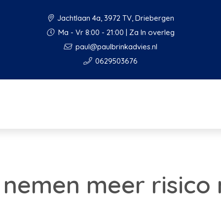
Jachtlaan 4a, 3972 TV, Driebergen
Ma - Vr 8:00 - 21:00 | Za In overleg
paul@paulbrinkadvies.nl
0629503676
 nemen meer risico