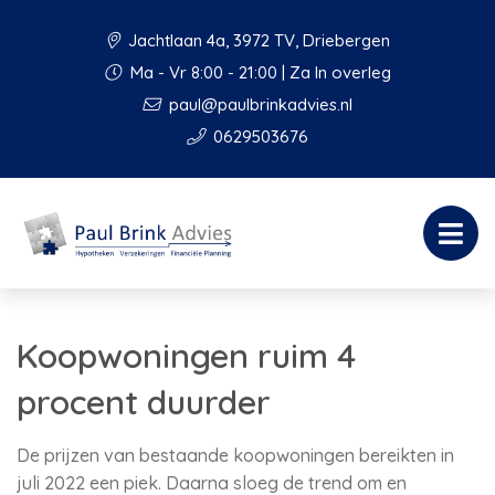
Jachtlaan 4a, 3972 TV, Driebergen
Ma - Vr 8:00 - 21:00 | Za In overleg
paul@paulbrinkadvies.nl
0629503676
Koopwoningen ruim 4
procent duurder
De prijzen van bestaande koopwoningen bereikten in
juli 2022 een piek. Daarna sloeg de trend om en