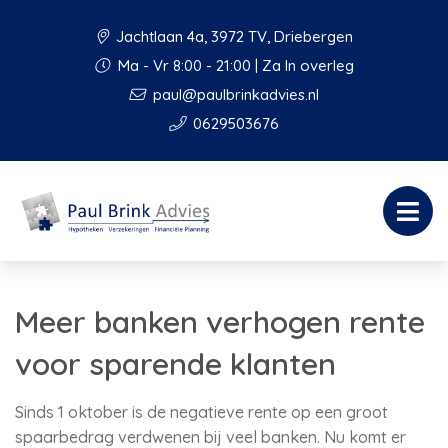
Jachtlaan 4a, 3972 TV, Driebergen
Ma - Vr 8:00 - 21:00 | Za In overleg
paul@paulbrinkadvies.nl
0629503676
Meer banken verhogen rente
voor sparende klanten
Sinds 1 oktober is de negatieve rente op een groot
spaarbedrag verdwenen bij veel banken. Nu komt er