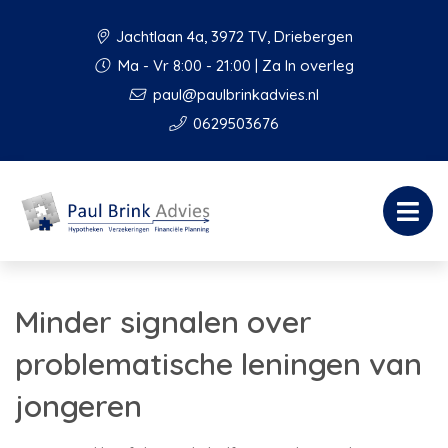
Jachtlaan 4a, 3972 TV, Driebergen
Ma - Vr 8:00 - 21:00 | Za In overleg
paul@paulbrinkadvies.nl
0629503676
Minder signalen over
problematische leningen van
jongeren