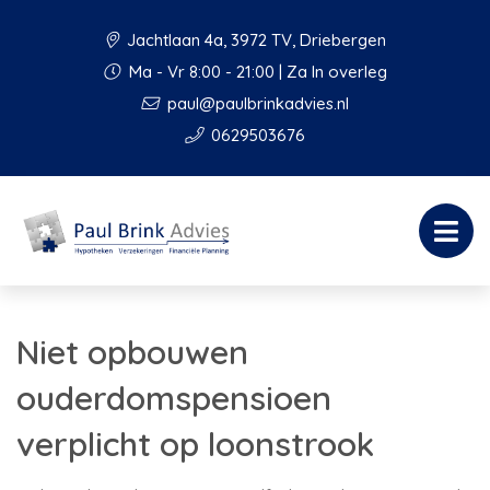
Jachtlaan 4a, 3972 TV, Driebergen
Ma - Vr 8:00 - 21:00 | Za In overleg
paul@paulbrinkadvies.nl
0629503676
Niet opbouwen
ouderdomspensioen
verplicht op loonstrook