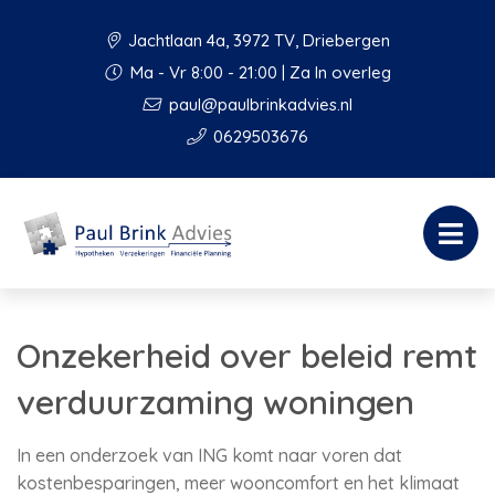
Jachtlaan 4a, 3972 TV, Driebergen
Ma - Vr 8:00 - 21:00 | Za In overleg
paul@paulbrinkadvies.nl
0629503676
Onzekerheid over beleid remt
verduurzaming woningen
In een onderzoek van ING komt naar voren dat
kostenbesparingen, meer wooncomfort en het klimaat