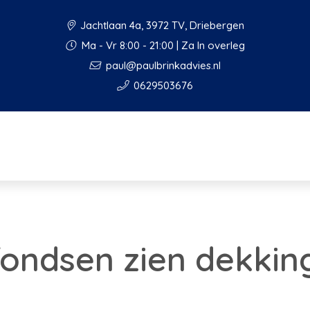
Jachtlaan 4a, 3972 TV, Driebergen
Ma - Vr 8:00 - 21:00 | Za In overleg
paul@paulbrinkadvies.nl
0629503676
fondsen zien dekki