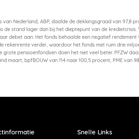
ds van Nederland, ABP, daalde de dekkingsgraad van 97,8 p
 de stand lager dan bij het dieptepunt van de kredietcrisis.
ar debet aan. Het fonds behaalde een negatief rendement va
 rekenrente verder, waardoor het fonds met ruim drie miljo
 grote pensioenfondsen doen het niet veel beter. PFZW daal
ind maart, bpfBOUW van 114 naar 100,5 procent, PME van 98
tinformatie
Snelle Links