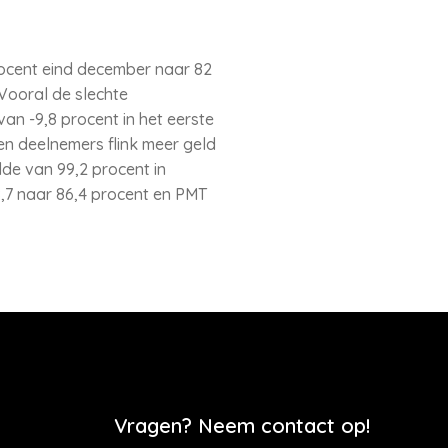
rocent eind december naar 82
 Vooral de slechte
n -9,8 procent in het eerste
en deelnemers flink meer geld
de van 99,2 procent in
,7 naar 86,4 procent en PMT
Vragen? Neem contact op!