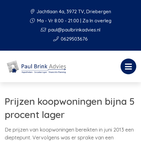
Jachtlaan 4a, 3972 TV, Driebergen
Ma - Vr 8:00 - 21:00 | Za In overleg
paul@paulbrinkadvies.nl
0629503676
Prijzen koopwoningen bijna 5
procent lager
De prijzen van koopwoningen bereikten in juni 2013 een
dieptepunt. Vervolgens was er sprake van een