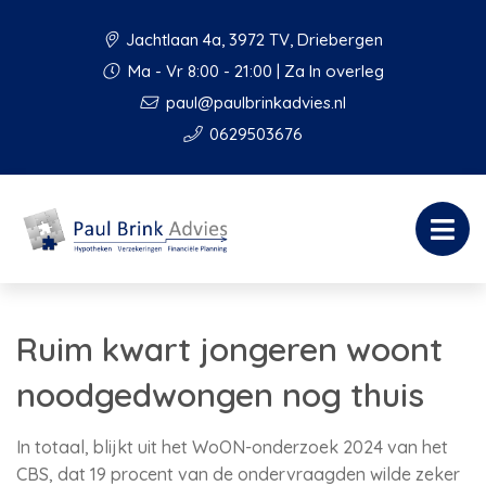
Jachtlaan 4a, 3972 TV, Driebergen
Ma - Vr 8:00 - 21:00 | Za In overleg
paul@paulbrinkadvies.nl
0629503676
Ruim kwart jongeren woont
noodgedwongen nog thuis
In totaal, blijkt uit het WoON-onderzoek 2024 van het
CBS, dat 19 procent van de ondervraagden wilde zeker