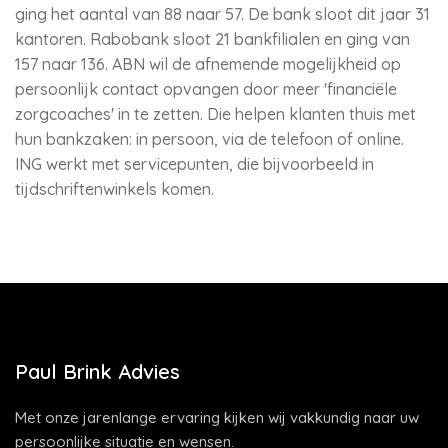
ging het aantal van 88 naar 57. De bank sloot dit jaar 31
kantoren. Rabobank sloot 21 bankfilialen en ging van
157 naar 136. ABN wil de afnemende mogelijkheid op
persoonlijk contact opvangen door meer 'financiële
zorgcoaches' in te zetten. Die helpen klanten thuis met
hun bankzaken: in persoon, via de telefoon of online.
ING werkt met servicepunten, die bijvoorbeeld in
tijdschriftenwinkels komen.
Paul Brink Advies
Met onze jarenlange ervaring kijken wij vakkundig naar uw
persoonlijke situatie en wensen.