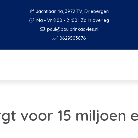
Jachtlaan 4a, 3972 TV, Driebergen
Ma - Vr 8:00 - 21:00 | Za In overleg
paul@paulbrinkadvies.nl
0629503676
gt voor 15 miljoen 