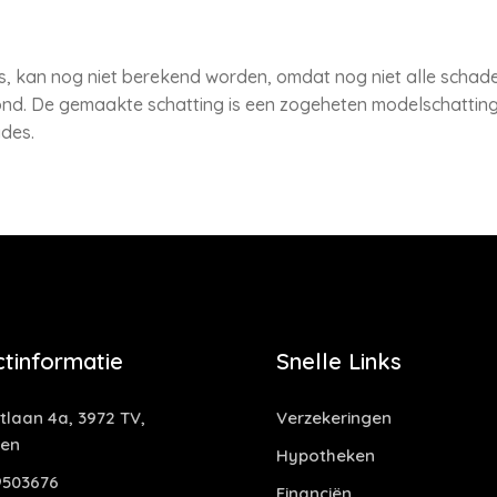
s, kan nog niet berekend worden, omdat nog niet alle schadec
nd. De gemaakte schatting is een zogeheten modelschatting,
des.
tinformatie
Snelle Links
laan 4a, 3972 TV,
Verzekeringen
gen
Hypotheken
503676
Financiën