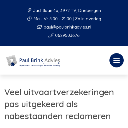
Jachtlaan 4a, 3972 TV, Driebergen
Ma - Vr 8:00 - 21:00 | Za In overleg
paul@paulbrinkadvies.nl
0629503676
Veel uitvaartverzekeringen
pas uitgekeerd als
nabestaanden reclameren