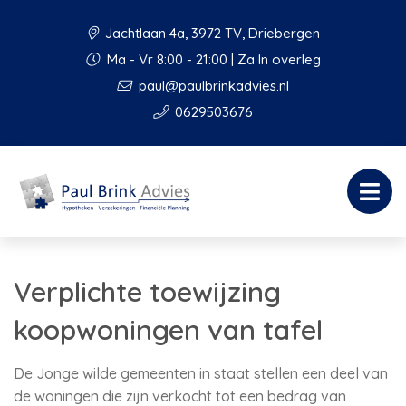
Jachtlaan 4a, 3972 TV, Driebergen
Ma - Vr 8:00 - 21:00 | Za In overleg
paul@paulbrinkadvies.nl
0629503676
Verplichte toewijzing
koopwoningen van tafel
De Jonge wilde gemeenten in staat stellen een deel van
de woningen die zijn verkocht tot een bedrag van