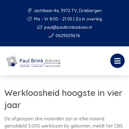
Jachtlaan 4a, 3972 TV, Driebergen
Ma - Vr 8:00 - 21:00 | Za In overleg
paul@paulbrinkadvies.nl
0629503676
Werkloosheid hoogste in vier
jaar
De afgelopen drie maanden zijn er elke maand
gemiddeld 3.000 werklozen bij gekomen, meldt het CBS.