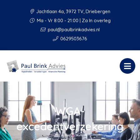
Jachtlaan 4a, 3972 TV, Driebergen
Ma - Vr 8:00 - 21:00 | Za In overleg
paul@paulbrinkadvies.nl
0629503676
WGA-
excedentverzekering